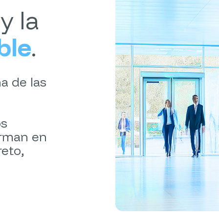
y la
ble
.
a de las
os
orman en
eto,