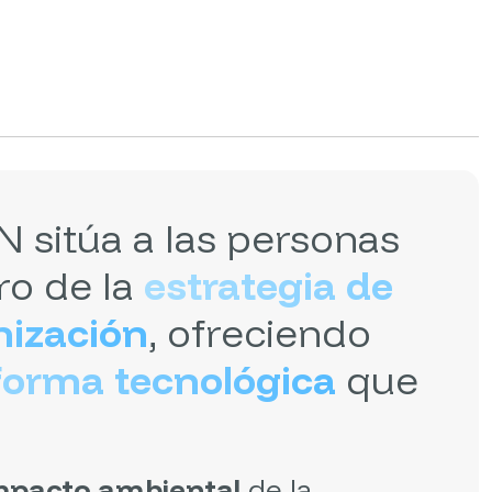
sitúa a las personas
ro de la
estrategia de
nización
, ofreciendo
forma tecnológica
que
mpacto ambiental
de la