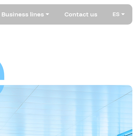
B
u
s
i
n
e
s
s
l
i
n
e
s
C
o
n
t
a
c
t
u
s
E
S
e
B
u
s
i
n
e
s
s
l
i
n
e
s
C
o
n
t
a
c
t
u
s
E
S