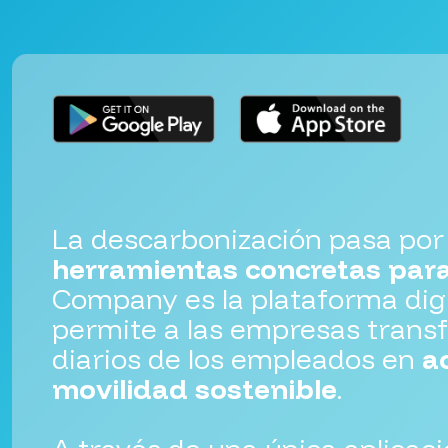
La descarbonización pasa por
herramientas concretas para
Company es la plataforma di
permite a las empresas trans
diarios de los empleados en
a
movilidad sostenible
.