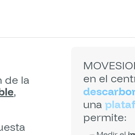
MOVESION 
en el cent
 de la
descarbo
ble
,
una
plata
permite:
cuesta
Medir el
i