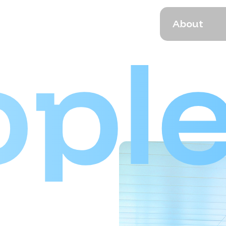
A
b
o
u
t
opl
A
b
o
u
t