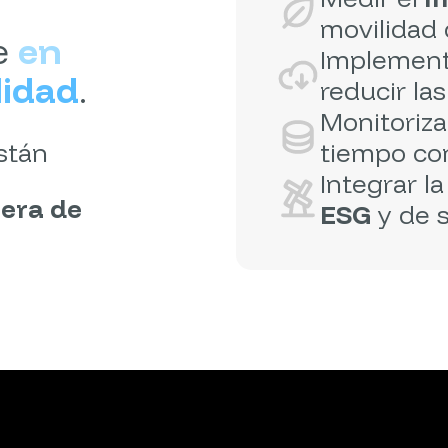
movilidad
e
en
Implemen
lidad
.
reducir la
Monitorizar
stán
tiempo c
Integrar l
uera de
ESG
y de s