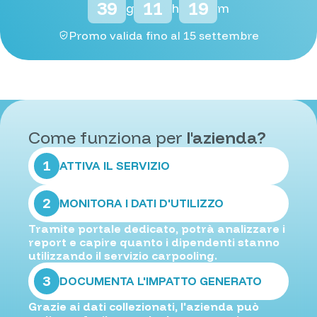
39
11
19
g
h
m
Promo valida fino al 15 settembre
Come funziona per
l'azienda?
1
ATTIVA IL SERVIZIO
2
MONITORA I DATI D'UTILIZZO
Tramite portale dedicato, potrà analizzare i
report e capire quanto i dipendenti stanno
utilizzando il servizio carpooling.
3
DOCUMENTA L'IMPATTO GENERATO
Grazie ai dati collezionati, l'azienda può