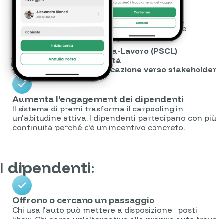
Monitora l'impatto del carpooling
I dati generati dal carpooling possono essere
utilizzati per:
Piani Spostamenti Casa-Lavoro (PSCL)
Reporting di sostenibilità
Percorsi ESG e comunicazione verso stakeholder
Aumenta l'engagement dei dipendenti
Il sistema di premi trasforma il carpooling in
un'abitudine attiva. I dipendenti partecipano con più
continuità perché c'è un incentivo concreto.
I
dipendenti
:
Offrono o cercano un passaggio
Chi usa l'auto può mettere a disposizione i posti
liberi. Chi cerca un'alternativa alla propria auto trova