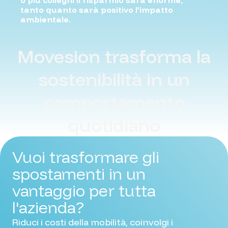
o più colleghi il risparmio sarà enorme,
tanto quanto sarà positivo l'impatto
ambientale.
Movesion trasforma la
sostenibilità in un
comportamento
quotidiano
Vuoi trasformare gli
spostamenti in un
vantaggio per tutta
l'azienda?
Riduci i costi della mobilità, coinvolgi i