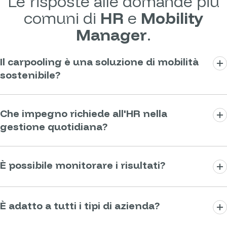
Le risposte alle domande più
comuni di
HR
e
Mobility
Manager
.
Il carpooling è una soluzione di mobilità
sostenibile?
Sì, perché riduce il numero di veicoli in
Che impegno richiede all'HR nella
circolazione e le emissioni per persona.
gestione quotidiana?
Nessuno. Una volta attivato il servizio, i
È possibile monitorare i risultati?
dipendenti si organizzano autonomamente
tramite app. Il tuo unico touchpoint è il portale
Sì. La piattaforma fornisce dashboard e
dati, che puoi consultare quando ti serve.
È adatto a tutti i tipi di azienda?
reportistica dedicata per monitorare utilizzo
del servizio, km condivisi, emissioni evitate,