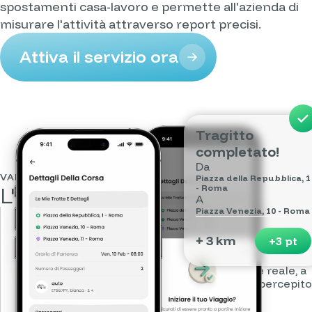
spostamenti casa-lavoro e permette all'azienda di
misurare l'attività attraverso report precisi.
Attiva il servizio ora
Tragitto
completato!
Da
VANTAGGI
Piazza della Repubblica, 1
L'
azienda
:
- Roma
A
Piazza Venezia, 10 - Roma
+ 3 km
Aiuta i dipendenti a risparmiare sugli
+3 pt
spostamenti
Facilitare il carpooling è un'azione di welfare reale, a
basso costo per l'azienda e ad alto impatto percepito
dai dipendenti.