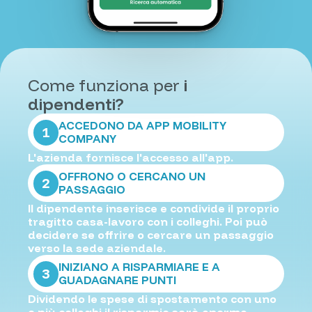
Come funziona per
i
dipendenti?
ACCEDONO DA APP MOBILITY
1
COMPANY
L'azienda fornisce l'accesso all'app.
OFFRONO O CERCANO UN
2
PASSAGGIO
Il dipendente inserisce e condivide il proprio
tragitto casa-lavoro con i colleghi. Poi può
decidere se offrire o cercare un passaggio
verso la sede aziendale.
INIZIANO A RISPARMIARE E A
3
GUADAGNARE PUNTI
Dividendo le spese di spostamento con uno