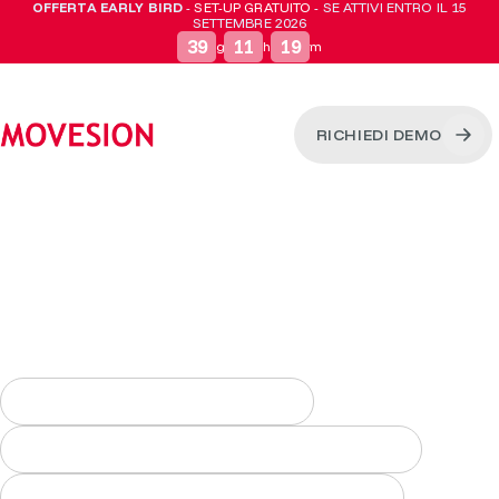
OFFERTA EARLY BIRD
-
SET-UP GRATUITO
- SE ATTIVI ENTRO IL 15
SETTEMBRE 2026
39
11
19
g
h
m
RICHIEDI DEMO
Trasforma ogni spostamento in
un benefit per i tuoi dipendenti
Con il carpooling aziendale, i dipendenti
risparmiano e vengono premiati sugli
spostamenti e l'azienda ottiene i dati per PSCL,
reporting ESG e bilancio di sostenibilità, tutto
da un'unica app.
Dati utili per PSCL ed ESG
Risparmio concreto per i dipendenti
Riduzione dell'impatto ambientale